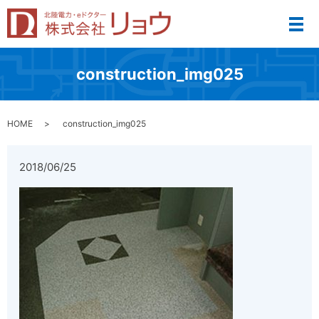
メ
construction_img025
HOME
construction_img025
2018/06/25