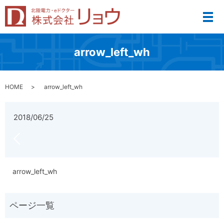
メ
arrow_left_wh
HOME
arrow_left_wh
2018/06/25
arrow_left_wh