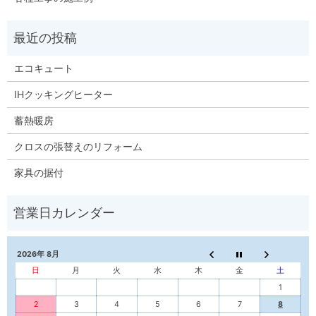
エコキュート
IHクッキングヒーター
蓄熱暖房
クロスの張替えのリフォーム
家具の据付
2026年 8月
日
月
火
水
木
金
土
1
2
3
4
5
6
7
8