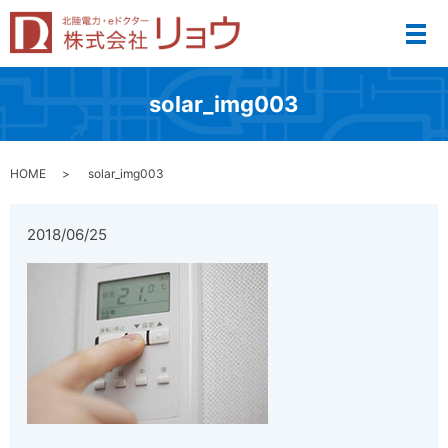
メ
solar_img003
HOME
solar_img003
2018/06/25